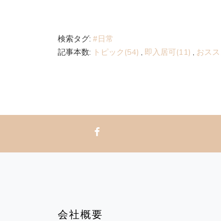
検索タグ:
#日常
記事本数:
トピック(54)
,
即入居可(11)
,
おスス
会社概要